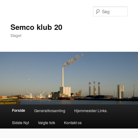
Fortsæt
til
Søg
primært
indhold
Semco klub 20
Staget
Hovedmenu
Forside
Generalforsamling
Hjemmesider Links.
Sidste Nyt
Valgte folk
Kontakt os